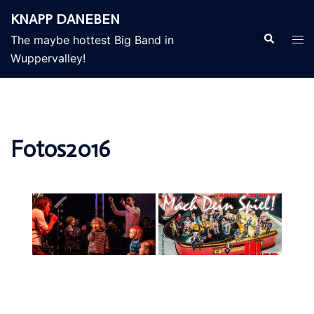
Zum
KNAPP DANEBEN
Inhalt
Suche
Men
The maybe hottest Big Band in
springen
ums
Wuppervalley!
Fotos2016