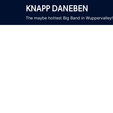
Zum
KNAPP DANEBEN
Inhalt
springen
The maybe hottest Big Band in Wuppervalley!